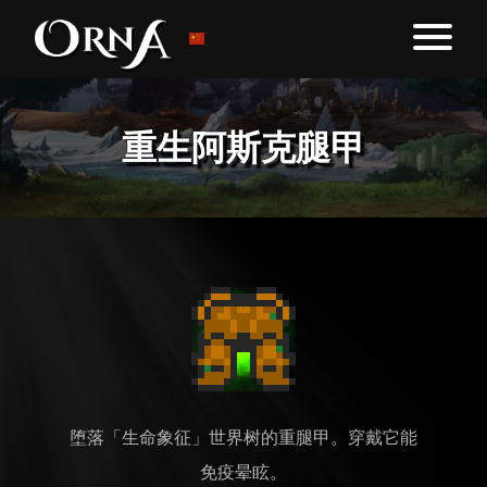
重生阿斯克腿甲
堕落「生命象征」世界树的重腿甲。穿戴它能
免疫晕眩。