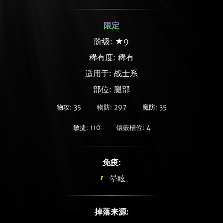
限定
阶级: ★9
稀有度:
稀有
适用于: 战士系
部位: 腿部
物攻: 35
物防: 297
魔防: 35
敏捷: 110
镶嵌槽位: 4
免疫:
晕眩
掉落来源: