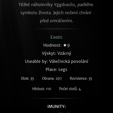
Těžké náholeníky Yggdrasilu, padlého 
symbolu života. Jejich nošení chrání 
před omráčením.
Exotic
Hodnost: ★9
Výskyt:
Vzácný
Useable by: Válečnická povolání
Place: Legs
Útok: 35
Obrana: 297
Rezistence: 35
Hbitost: 110
Počet slotů: 4
IMUNITY: