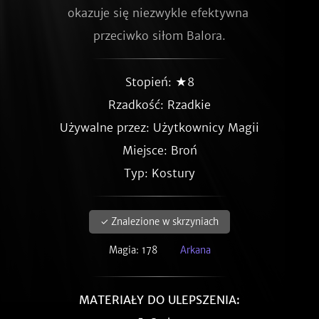
okazuje się niezwykle efektywna 
przeciwko siłom Balora.
Stopień: ★8
Rzadkość:
Rzadkie
Używalne przez: Użytkownicy Magii
Miejsce: Broń
Typ: Kostury
✓ Znalezione w skrzyniach
Magia: 178
Arkana
MATERIAŁY DO ULEPSZENIA: