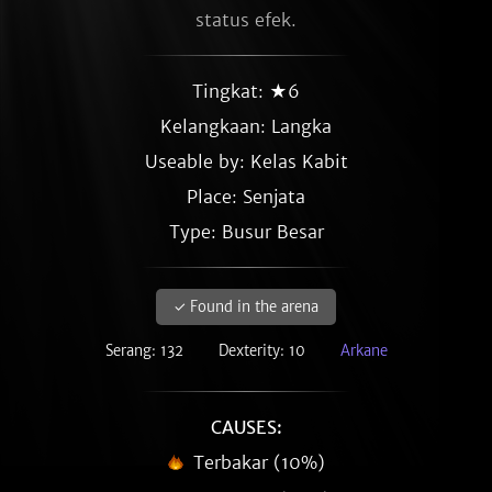
status efek.
Tingkat: ★6
Kelangkaan:
Langka
Useable by: Kelas Kabit
Place: Senjata
Type: Busur Besar
✓ Found in the arena
Serang: 132
Dexterity: 10
Arkane
CAUSES:
Terbakar (10%)