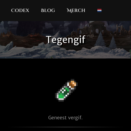
Codex
Blog
Merch
Tegengif
Geneest vergif.