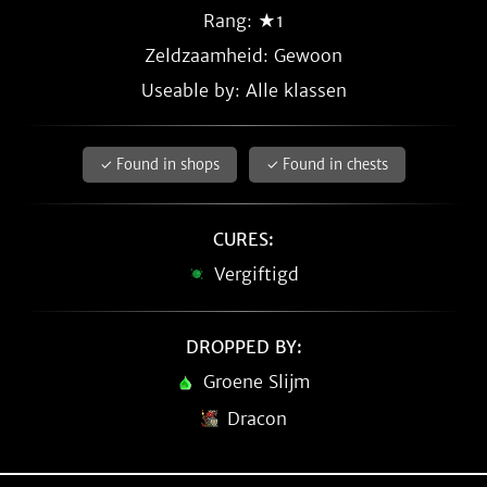
Rang: ★1
Zeldzaamheid:
Gewoon
Useable by: Alle klassen
✓ Found in shops
✓ Found in chests
CURES:
Vergiftigd
DROPPED BY:
Groene Slijm
Dracon