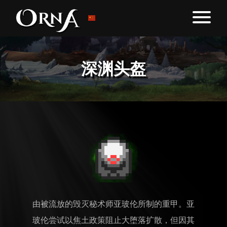
深渊头盔
由被流放的毁灭秘术师亚玻伦所制的重甲。亚
玻伦尝试以焦土政策阻止大堕落扩散，但因其