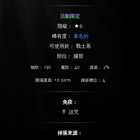
活動限定
階級： ★6
稀有度：
著名的
可使用於： 戰士系
部位： 腿部
物防： 130
魔防： 40
護盾： 2%
開場護盾: +6 turns
鑲嵌槽位： 4
免疫：
詛咒
掉落來源：