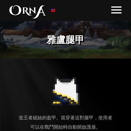
雅盧腿甲
造王者妮絲的盔甲。當穿著這對腿甲，使用者
可以在戰鬥開始時自動開啟護盾。