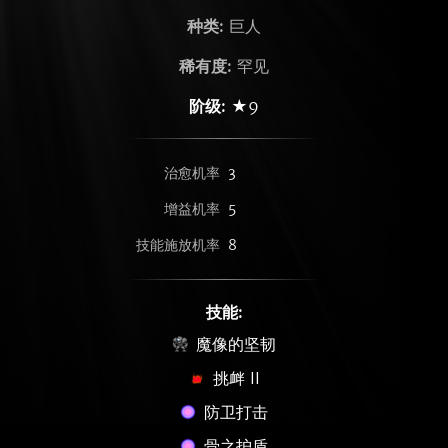
种类:
巨人
稀有度:
罕见
阶级:
★9
治愈机率
3
增益机率
5
技能施放机率
8
技能:
魔像的坚韧
挑衅 II
防卫打击
骨之护盾