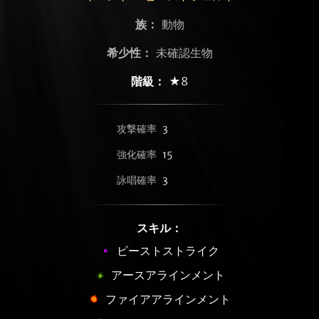
族：
動物
希少性：
未確認生物
階級：
★8
攻撃確率
3
強化確率
15
詠唱確率
3
スキル：
ビーストストライク
アースアラインメント
ファイアアラインメント