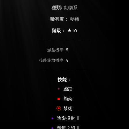
種類:
動物系
稀有度：
秘稀
階級：
★10
減益機率
8
技能施放機率
5
技能：
踐踏
勸架
禁術
陰影投射 II
黯無之印 II