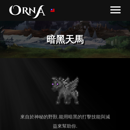
暗黑天馬
來自於神秘的野獸.能用暗黑的打擊技能與減
益來幫助你.