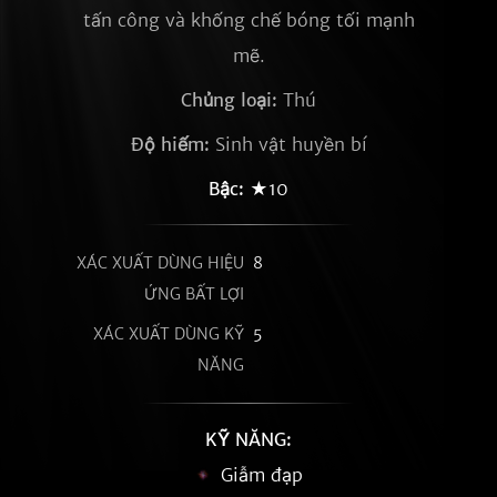
tấn công và khống chế bóng tối mạnh
mẽ.
Chủng loại:
Thú
Độ hiếm:
Sinh vật huyền bí
Bậc:
★10
XÁC XUẤT DÙNG HIỆU
8
ỨNG BẤT LỢI
XÁC XUẤT DÙNG KỸ
5
NĂNG
KỸ NĂNG:
Giẫm đạp