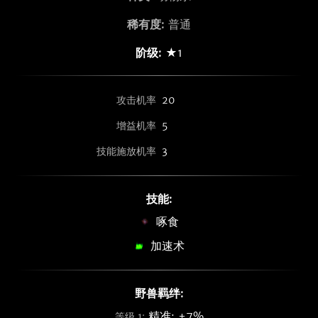
稀有度:
普通
阶级:
★1
攻击机率
20
增益机率
5
技能施放机率
3
技能:
啄食
加速术
野兽羁绊:
精准: +7%
等级 1: