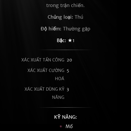
trong trận chiến.
Chủng loại:
Thú
Độ hiếm:
Thường gặp
Bậc:
★1
XÁC XUẤT TẤN CÔNG
20
XÁC XUẤT CƯỜNG
5
HOÁ
XÁC XUẤT DÙNG KỸ
3
NĂNG
KỸ NĂNG:
Mổ