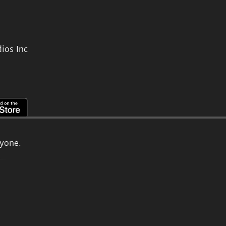
ios Inc
ryone.