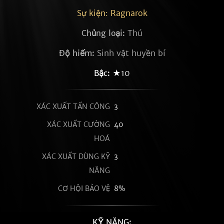
Sự kiện: Ragnarok
Chủng loại:
Thú
Độ hiếm:
Sinh vật huyền bí
Bậc:
★10
XÁC XUẤT TẤN CÔNG
3
XÁC XUẤT CƯỜNG
40
HOÁ
XÁC XUẤT DÙNG KỸ
3
NĂNG
CƠ HỘI BẢO VỆ
8%
KỸ NĂNG: