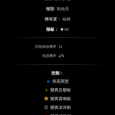
種類:
動物系
稀有度：
秘稀
階級：
★10
技能施放機率
12
保護機率
4%
技能：
崇高冥想
變異災變術
變異雷鳴術
變異冰河術