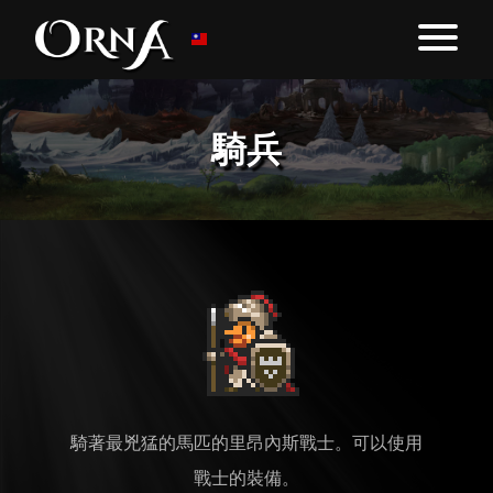
騎兵
騎著最兇猛的馬匹的里昂內斯戰士。可以使用
戰士的裝備。