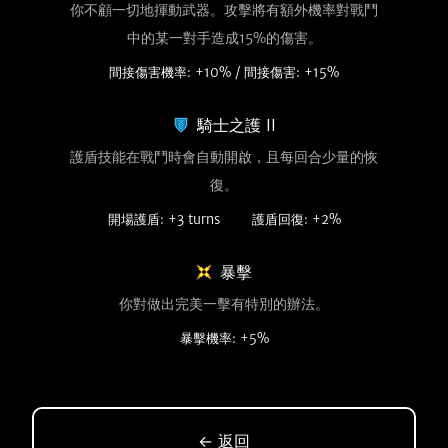
你不顧一切地揮動武器。攻擊將有額外機率對戰鬥
中的某一對手造成15%的傷害。
間接傷害機率: +10% / 間接傷害: +15%
騎士之護 II
護盾技能在戰鬥時會自動開啟，且每回合少量的恢
復。
開場護盾: +3 turns
護盾回復: +2%
暴擊
你對做出完美一擊有特別的辦法。
暴擊機率: +5%
← 返回