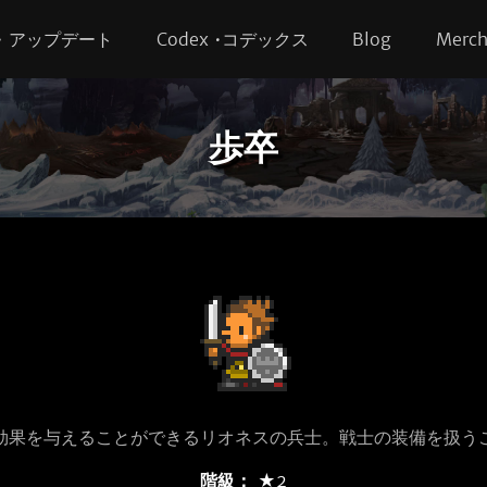
s • アップデート
Codex •コデックス
Blog
Merc
歩卒
効果を与えることができるリオネスの兵士。戦士の装備を扱う
階級：
★2