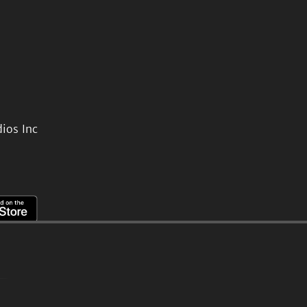
ios Inc
。