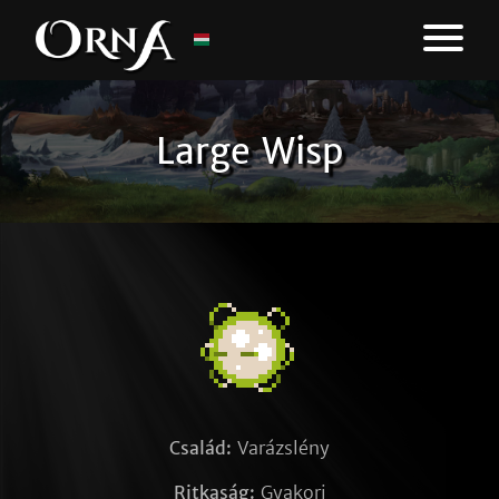
Large Wisp
Család:
Varázslény
Ritkaság:
Gyakori