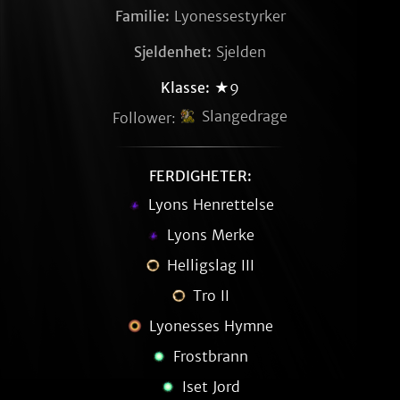
Familie:
Lyonessestyrker
Sjeldenhet:
Sjelden
Klasse:
★9
Slangedrage
Follower:
FERDIGHETER:
Lyons Henrettelse
Lyons Merke
Helligslag III
Tro II
Lyonesses Hymne
Frostbrann
Iset Jord