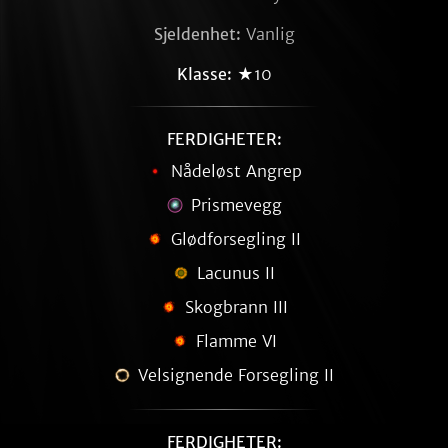
Sjeldenhet:
Vanlig
Klasse:
★10
FERDIGHETER:
Nådeløst Angrep
Prismevegg
Glødforsegling II
Lacunus II
Skogbrann III
Flamme VI
Velsignende Forsegling II
FERDIGHETER: