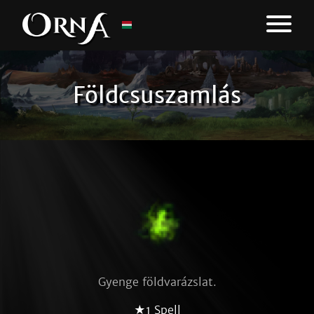
Földcsuszamlás
Gyenge földvarázslat.
★1 Spell