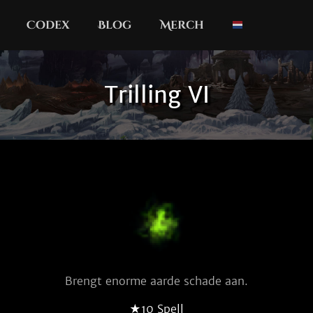
Codex
Blog
Merch
Trilling VI
Brengt enorme aarde schade aan.
★10 Spell