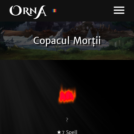
Copacul Morții
?
★7 Spell