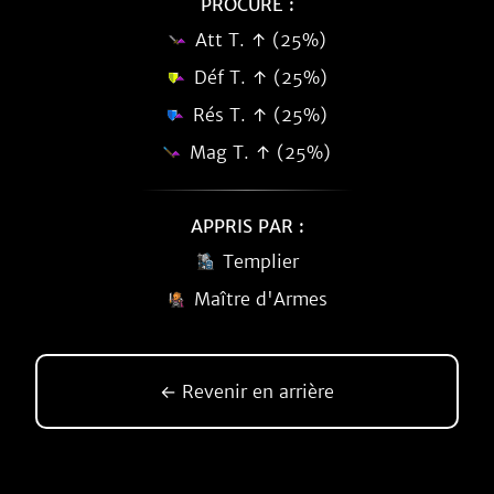
PROCURE :
Att T. ↑ (25%)
Déf T. ↑ (25%)
Rés T. ↑ (25%)
Mag T. ↑ (25%)
APPRIS PAR :
Templier
Maître d'Armes
← Revenir en arrière