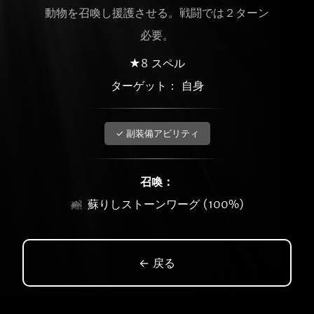
動物を召喚し援護させる。戦闘では２ターン
必要。
★8 スペル
ターゲット： 自身
✓ 副装備アビリティ
召喚：
蘇りしストーンワーグ (100%)
← 戻る