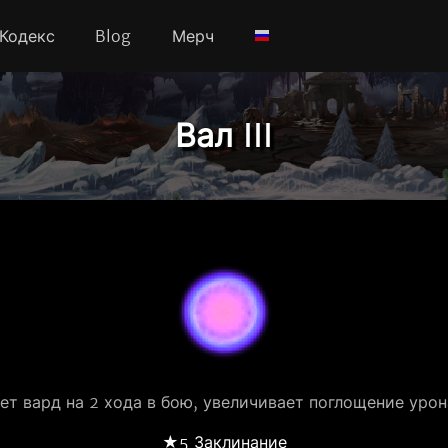
Кодекс
Blog
Мерч
Вал III
ет вард на 2 хода в бою, увеличивает поглощение урон
★5 Заклинание