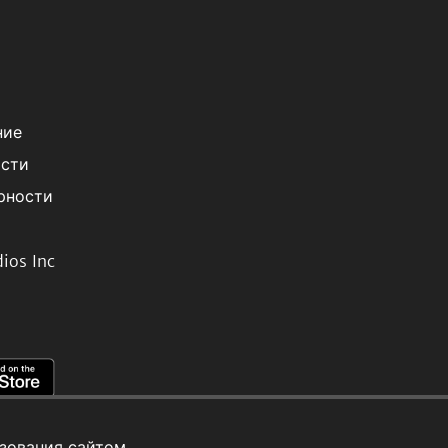
ние
ости
рности
ios Inc
зования сайтом.