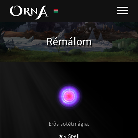
Rémálom
Erős sötétmágia.
★4 Spell