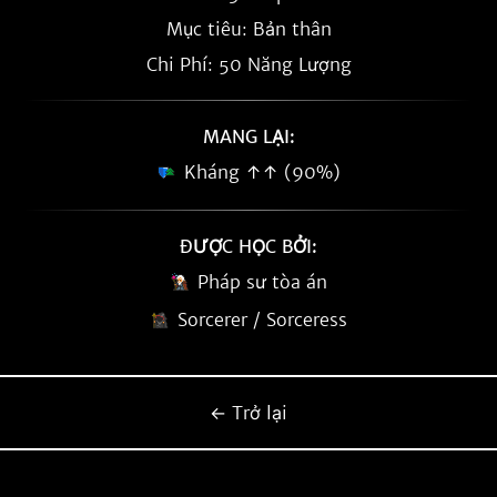
Mục tiêu: Bản thân
Chi Phí: 50 Năng Lượng
MANG LẠI:
Kháng ↑↑ (90%)
ĐƯỢC HỌC BỞI:
Pháp sư tòa án
Sorcerer / Sorceress
← Trở lại