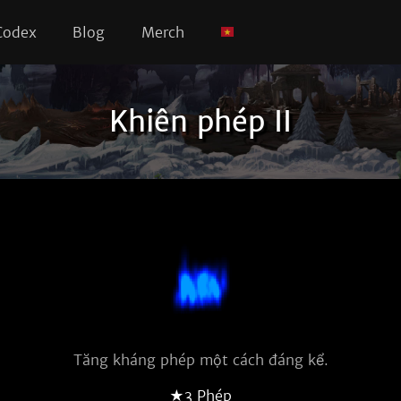
Codex
Blog
Merch
Khiên phép II
Tăng kháng phép một cách đáng kể.
★3 Phép