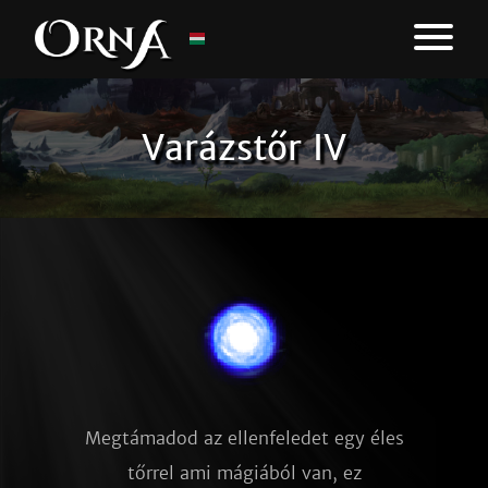
Varázstőr IV
Megtámadod az ellenfeledet egy éles
tőrrel ami mágiából van, ez