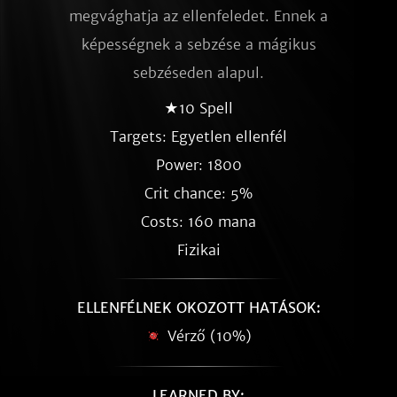
megvághatja az ellenfeledet. Ennek a
képességnek a sebzése a mágikus
sebzéseden alapul.
★10 Spell
Targets: Egyetlen ellenfél
Power: 1800
Crit chance: 5%
Costs: 160 mana
Fizikai
ELLENFÉLNEK OKOZOTT HATÁSOK:
Vérző (10%)
LEARNED BY: