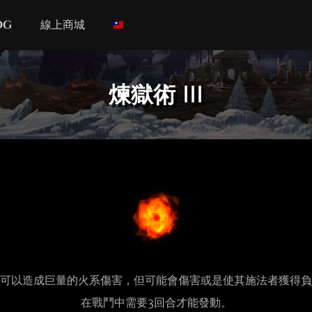
og
線上商城
煉獄術 III
可以造成巨量的火系傷害，但可能會傷害或是使其施法者獲得負
在戰鬥中需要3回合才能發動。