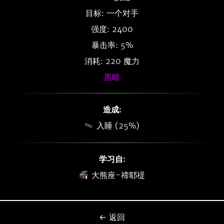
目标: 一个对手
强度: 2400
暴击率: 5%
消耗: 220 魔力
黑暗
造成:
入睡 (25%)
学习自:
大熊座-禘耶禔
← 返回