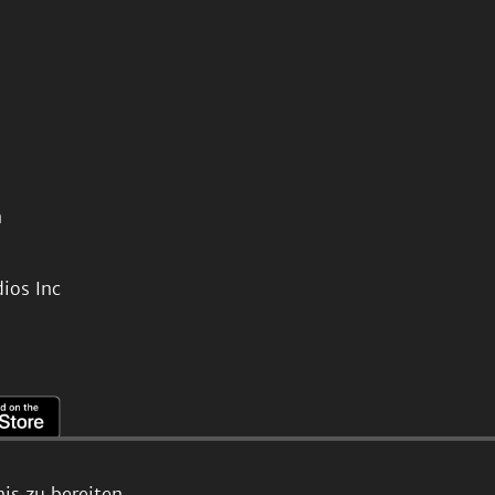
n
ios Inc
s zu bereiten.