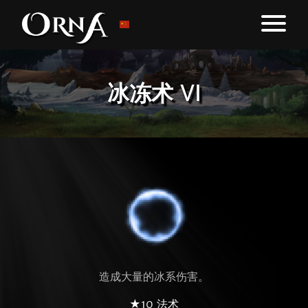
冰冻术 VI
造成大量的冰系伤害。
★10 法术