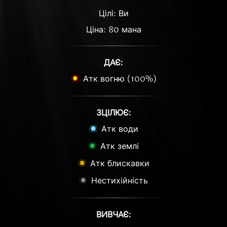
Цілі: Ви
Ціна: 80 мана
ДАЄ:
Атк вогню (100%)
ЗЦІЛЮЄ:
Атк води
Атк землі
Атк блискавки
Нестихійність
ВИВЧАЄ: