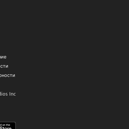
ние
ости
рности
ios Inc