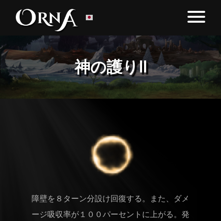
神の護りⅡ
障壁を８ターン分設け回復する。また、ダメ
ージ吸収率が１００パーセントに上がる。発