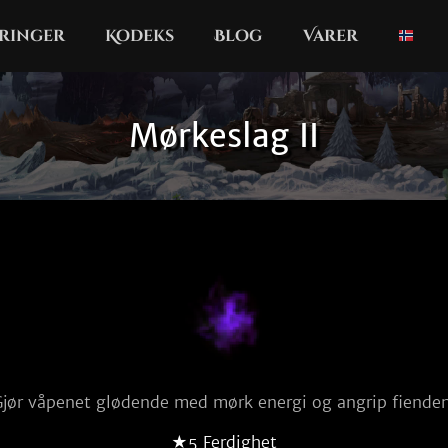
ringer
Kodeks
Blog
Varer
Mørkeslag II
Gjør våpenet glødende med mørk energi og angrip fienden
★5 Ferdighet