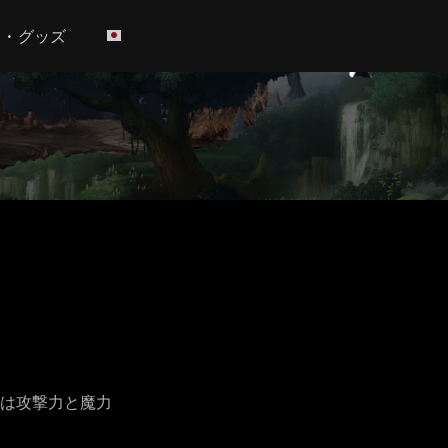
h • グッズ
は攻撃力と魔力