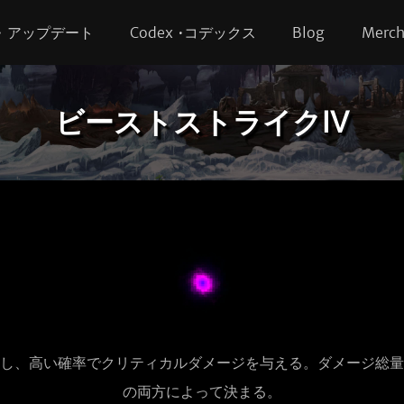
s • アップデート
Codex •コデックス
Blog
Merc
ビーストストライクⅣ
し、高い確率でクリティカルダメージを与える。ダメージ総量
の両方によって決まる。