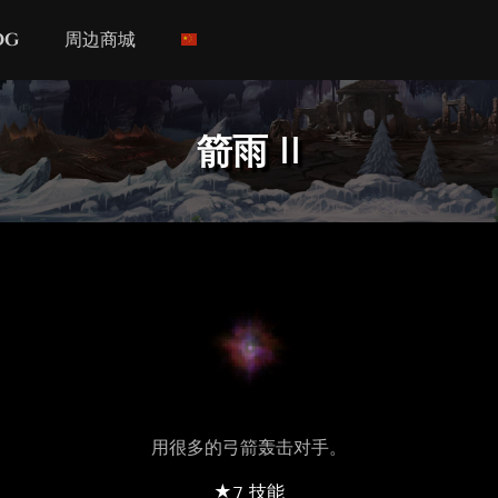
og
周边商城
箭雨 II
用很多的弓箭轰击对手。
★7 技能