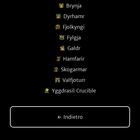
Brynja
Dyrhamr
Fjolkyngi
Fylgja
Galdr
Hamfarir
Skogarmar
Valfjoturr
Yggdrasil Crucible
← Indietro