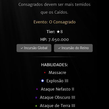
Consagrados devem ser mais temidos
que os Caídos.
Evento: O Consagrado
Tier:
★8
HP:
7.650.000
✓ Incursão Global
✓ Incursão do Reino
HABILIDADES:
Massacre
Explosão III
Ataque Nefasto II
Ataque Obscuro III
Ataque de Terra III