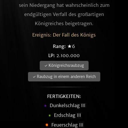
sein Niedergang hat wahrscheinlich zum
endgültigen Verfall des großartigen
Königreiches beigetragen.
Ereignis: Der Fall des Königs
Rang:
★6
LP:
2.100.000
✓ Königreichsraubzug
✓ Raubzug in einem anderen Reich
FERTIGKEITEN:
Dunkelschlag III
Erdschlag III
Feuerschlag III