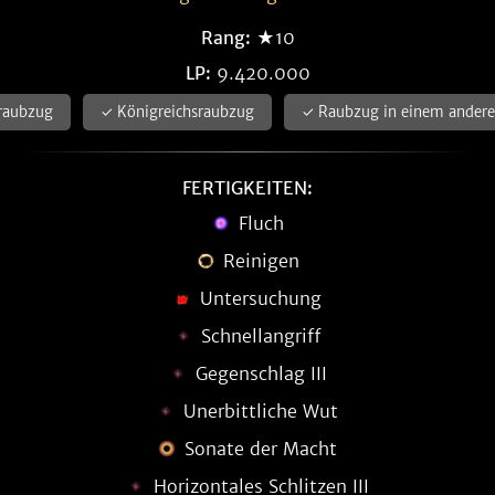
Rang:
★10
LP:
9.420.000
raubzug
✓ Königreichsraubzug
✓ Raubzug in einem andere
FERTIGKEITEN:
Fluch
Reinigen
Untersuchung
Schnellangriff
Gegenschlag III
Unerbittliche Wut
Sonate der Macht
Horizontales Schlitzen III