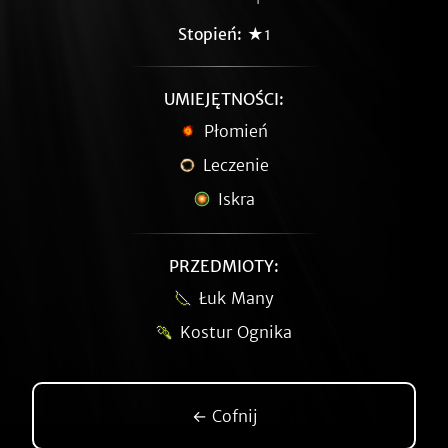
Stopień:
★1
UMIEJĘTNOŚCI:
Płomień
Leczenie
Iskra
PRZEDMIOTY:
Łuk Many
Kostur Ognika
← Cofnij