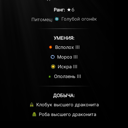
Ранг:
★6
Голубой огонёк
Питомец:
УМЕНИЯ:
Всполох III
Мороз III
Искра III
Оползень III
ДОБЫЧА:
Клобук высшего драконита
Роба высшего драконита