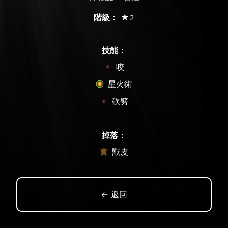
階級：
★2
技能：
咬
星火術
砍劈
掉落：
獸皮
← 返回