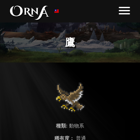
鷹
種類:
動物系
稀有度：
普通