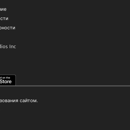
ние
ости
рности
ios Inc
зования сайтом.