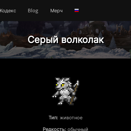
Кодекс
Blog
Мерч
Серый волколак
Тип:
животное
Редкость:
обычный