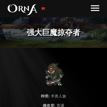
强大巨魔掠夺者
种类:
半兽人族
稀有度:
普通