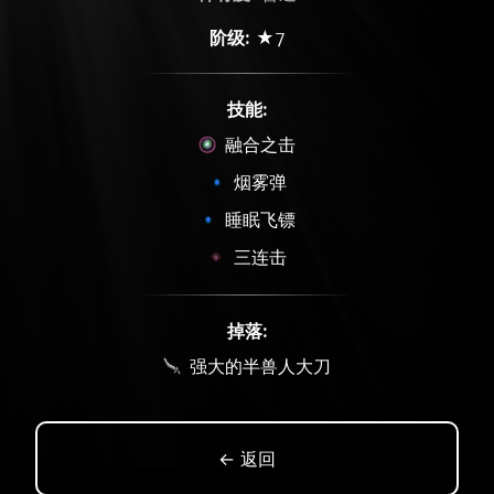
阶级:
★7
技能:
融合之击
烟雾弹
睡眠飞镖
三连击
掉落:
强大的半兽人大刀
← 返回