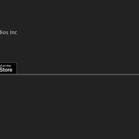
ios Inc
。