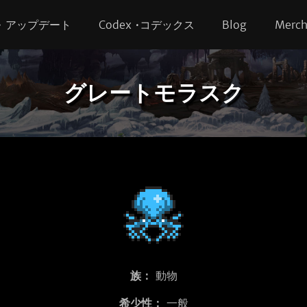
s • アップデート
Codex •コデックス
Blog
Merc
グレートモラスク
族：
動物
希少性：
一般